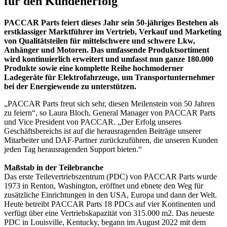
für den Kundenerfolg
PACCAR Parts feiert dieses Jahr sein 50-jähriges Bestehen als
erstklassiger Marktführer im Vertrieb, Verkauf und Marketing
von Qualitätsteilen für mittelschwere und schwere Lkw,
Anhänger und Motoren. Das umfassende Produktsortiment
wird kontinuierlich erweitert und umfasst nun ganze 180.000
Produkte sowie eine komplette Reihe hochmoderner
Ladegeräte für Elektrofahrzeuge, um Transportunternehmer
bei der Energiewende zu unterstützen.
„PACCAR Parts freut sich sehr, diesen Meilenstein von 50 Jahren
zu feiern“, so Laura Bloch, General Manager von PACCAR Parts
und Vice President von PACCAR. „Der Erfolg unseres
Geschäftsbereichs ist auf die herausragenden Beiträge unserer
Mitarbeiter und DAF-Partner zurückzuführen, die unseren Kunden
jeden Tag herausragenden Support bieten.“
Maßstab in der Teilebranche
Das erste Teilevertriebszentrum (PDC) von PACCAR Parts wurde
1973 in Renton, Washington, eröffnet und ebnete den Weg für
zusätzliche Einrichtungen in den USA, Europa und dann der Welt.
Heute betreibt PACCAR Parts 18 PDCs auf vier Kontinenten und
verfügt über eine Vertriebskapazität von 315.000 m2. Das neueste
PDC in Louisville, Kentucky, begann im August 2022 mit dem