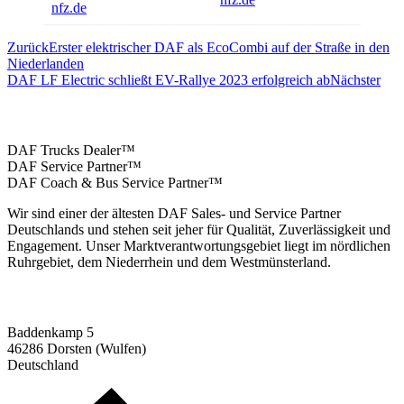
nfz.de
Zurück
Erster elektrischer DAF als EcoCombi auf der Straße in den
Niederlanden
DAF LF Electric schließt EV-Rallye 2023 erfolgreich ab
Nächster
Nutzfahrzeuge Wietholt
DAF Trucks Dealer™
DAF Service Partner™
DAF Coach & Bus Service Partner™
Wir sind einer der ältesten DAF Sales- und Service Partner
Deutschlands und stehen seit jeher für Qualität, Zuverlässigkeit und
Engagement. Unser Marktverantwortungsgebiet liegt im nördlichen
Ruhrgebiet, dem Niederrhein und dem Westmünsterland.
Standort Dorsten:
Baddenkamp 5
46286 Dorsten (Wulfen)
Deutschland