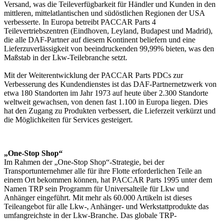
Versand, was die Teileverfügbarkeit für Händler und Kunden in den
mittleren, mittelatlantischen und südöstlichen Regionen der USA
verbesserte. In Europa betreibt PACCAR Parts 4
Teilevertriebszentren (Eindhoven, Leyland, Budapest und Madrid),
die alle DAF-Partner auf diesem Kontinent beliefern und eine
Lieferzuverlässigkeit von beeindruckenden 99,99% bieten, was den
Maßstab in der Lkw-Teilebranche setzt.
Mit der Weiterentwicklung der PACCAR Parts PDCs zur
Verbesserung des Kundendienstes ist das DAF-Partnernetzwerk von
etwa 180 Standorten im Jahr 1973 auf heute über 2.300 Standorte
weltweit gewachsen, von denen fast 1.100 in Europa liegen. Dies
hat den Zugang zu Produkten verbessert, die Lieferzeit verkürzt und
die Möglichkeiten für Services gesteigert.
„One-Stop Shop“
Im Rahmen der „One-Stop Shop“-Strategie, bei der
Transportunternehmer alle für ihre Flotte erforderlichen Teile an
einem Ort bekommen können, hat PACCAR Parts 1995 unter dem
Namen TRP sein Programm für Universalteile für Lkw und
Anhänger eingeführt. Mit mehr als 60.000 Artikeln ist dieses
Teileangebot für alle Lkw-, Anhänger- und Werkstattprodukte das
umfangreichste in der Lkw-Branche. Das globale TRP-