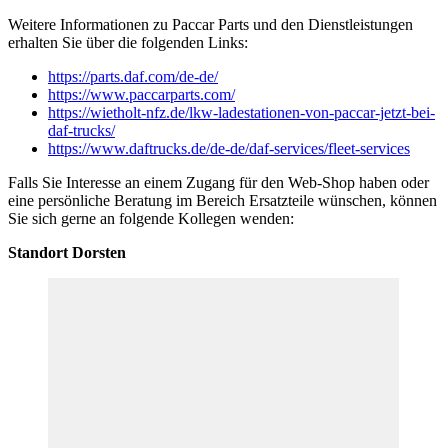
Weitere Informationen zu Paccar Parts und den Dienstleistungen
erhalten Sie über die folgenden Links:
https://parts.daf.com/de-de/
https://www.paccarparts.com/
https://wietholt-nfz.de/lkw-ladestationen-von-paccar-jetzt-bei-
daf-trucks/
https://www.daftrucks.de/de-de/daf-services/fleet-services
Falls Sie Interesse an einem Zugang für den Web-Shop haben oder
eine persönliche Beratung im Bereich Ersatzteile wünschen, können
Sie sich gerne an folgende Kollegen wenden:
Standort Dorsten