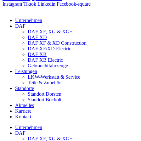
Instagram
Tiktok
Linkedin
Facebook-square
Unternehmen
DAF
DAF XF, XG & XG+
DAF XD
DAF XF & XD Construction
DAF XF/XD Electric
DAF XB
DAF XB Electric
Gebrauchtfahrzeuge
Leistungen
LKW-Werkstatt & Service
Teile & Zubehör
Standorte
Standort Dorsten
Standort Bocholt
Aktuelles
Karriere
Kontakt
Unternehmen
DAF
DAF XF, XG & XG+