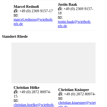
Justin Baak
Marcel Rednoß
📠: +49 (0) 2369 9157-
📠: +49 (0) 2369 9157-17
18
📧:
📧:
marcel.rednoss@wietholt-
justin.baak@wietholt-
nfz.de
nfz.de
Standort Rhede
Christian Hölke
Christian Knäuper
📠: +49 (0) 2872 80974-
📠: +49 (0) 2872 80974-16
15
📧:
📧:
christian.knaeuper@wietholt-
christian.hoelke@wietholt-
nfz.de