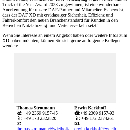
Truck of the Year Award 2023 zu gewinnen, ist eine wunderbare
Anerkennung für unsere DAF-Partner und Mitarbeiter. Es beweist,
dass der DAF XD mit erstklassiger Sicherheit, Effizienz und
Fahrerkomfort den neuen Branchenstandard für Kunden in den
Bereichen Nutzfahrzeug- und Verteilerverkehr setzt.“
Wenn Sie Interesse an einem Angebot haben oder weitere Infos zum
XD haben möchten, können Sie sich gerne an folgende Kollegen
wenden:
Thomas Strotmann
Erwin Kerkhoff
T
📠: +49 2369 9157-45
📠
:+49 2369 9157-93

📱: +49 173 2322820
📱
: +49 172 2374261

📧 :
📧
:

thomas.strotmann@wietholt-
erwin.kerkhoff@wietholt-
t