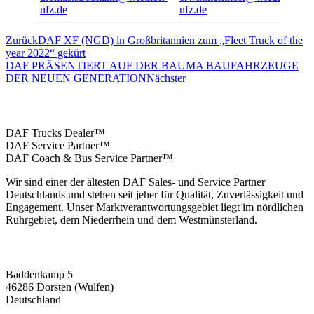
nfz.de
nfz.de
n
Zurück
DAF XF (NGD) in Großbritannien zum „Fleet Truck of the
year 2022“ gekürt
DAF PRÄSENTIERT AUF DER BAUMA BAUFAHRZEUGE
DER NEUEN GENERATION
Nächster
Nutzfahrzeuge Wietholt
DAF Trucks Dealer™
DAF Service Partner™
DAF Coach & Bus Service Partner™
Wir sind einer der ältesten DAF Sales- und Service Partner
Deutschlands und stehen seit jeher für Qualität, Zuverlässigkeit und
Engagement. Unser Marktverantwortungsgebiet liegt im nördlichen
Ruhrgebiet, dem Niederrhein und dem Westmünsterland.
Standort Dorsten:
Baddenkamp 5
46286 Dorsten (Wulfen)
Deutschland