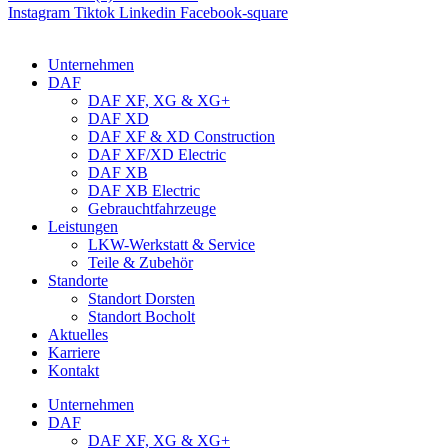
Instagram
Tiktok
Linkedin
Facebook-square
Unternehmen
DAF
DAF XF, XG & XG+
DAF XD
DAF XF & XD Construction
DAF XF/XD Electric
DAF XB
DAF XB Electric
Gebrauchtfahrzeuge
Leistungen
LKW-Werkstatt & Service
Teile & Zubehör
Standorte
Standort Dorsten
Standort Bocholt
Aktuelles
Karriere
Kontakt
Unternehmen
DAF
DAF XF, XG & XG+