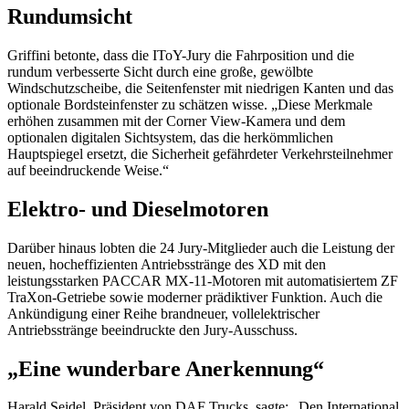
Rundumsicht
Griffini betonte, dass die IToY-Jury die Fahrposition und die
rundum verbesserte Sicht durch eine große, gewölbte
Windschutzscheibe, die Seitenfenster mit niedrigen Kanten und das
optionale Bordsteinfenster zu schätzen wisse. „Diese Merkmale
erhöhen zusammen mit der Corner View-Kamera und dem
optionalen digitalen Sichtsystem, das die herkömmlichen
Hauptspiegel ersetzt, die Sicherheit gefährdeter Verkehrsteilnehmer
auf beeindruckende Weise.“
Elektro- und Dieselmotoren
Darüber hinaus lobten die 24 Jury-Mitglieder auch die Leistung der
neuen, hocheffizienten Antriebsstränge des XD mit den
leistungsstarken PACCAR MX-11-Motoren mit automatisiertem ZF
TraXon-Getriebe sowie moderner prädiktiver Funktion. Auch die
Ankündigung einer Reihe brandneuer, vollelektrischer
Antriebsstränge beeindruckte den Jury-Ausschuss.
„Eine wunderbare Anerkennung“
Harald Seidel, Präsident von DAF Trucks, sagte: „Den International