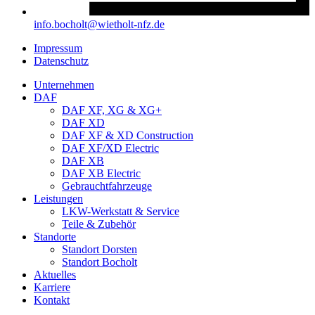
info.bocholt@wietholt-nfz.de
Impressum
Datenschutz
Unternehmen
DAF
DAF XF, XG & XG+
DAF XD
DAF XF & XD Construction
DAF XF/XD Electric
DAF XB
DAF XB Electric
Gebrauchtfahrzeuge
Leistungen
LKW-Werkstatt & Service
Teile & Zubehör
Standorte
Standort Dorsten
Standort Bocholt
Aktuelles
Karriere
Kontakt